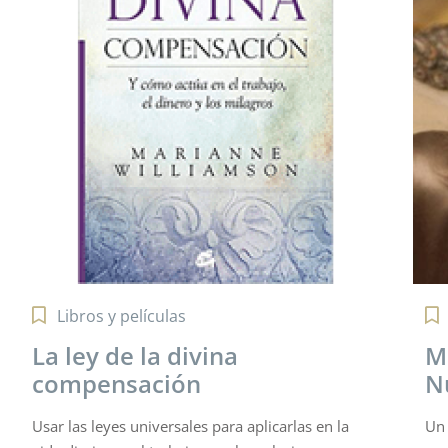
Videos
Marianne Williamson:
M
Nuestro temor más profundo
Guí
con
Un relato breve en la voz de la autora nos revela el