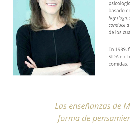
psicológi
basado en
hay dogma 
conduce a
de los cu
En 1989,
SIDA en L
comidas.
Las enseñanzas de 
forma de pensamien