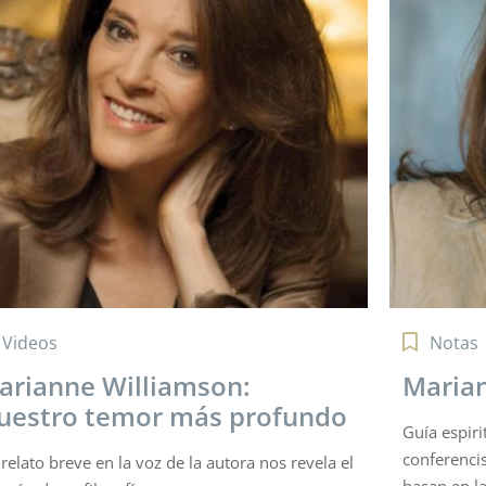
Notas
Libros 
arianne Williamson
Volver
a espiritual, autora de bestsellers y
Una lectura
ferencista internacional. Sus enseñanzas se
para aborda