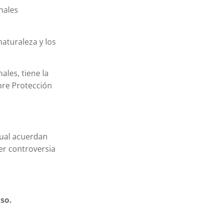
nales
naturaleza y los
ales, tiene la
bre Protección
itual acuerdan
ier controversia
iso.