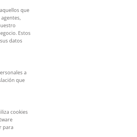
 aquellos que
, agentes,
nuestro
negocio. Estos
 sus datos
personales a
slación que
liza cookies
ftware
r para