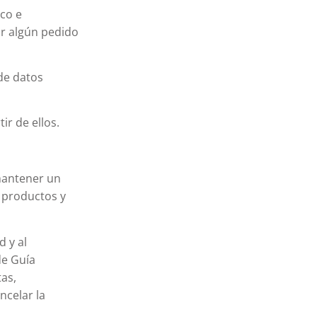
ico e
r algún pedido
de datos
ir de ellos.
 mantener un
s productos y
d y al
de Guía
tas,
ncelar la