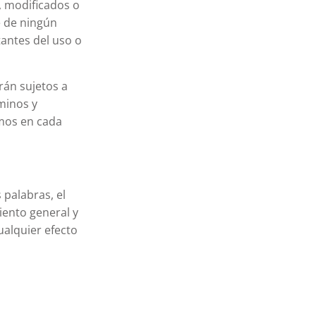
, modificados o
e de ningún
tantes del uso o
rán sujetos a
minos y
smos en cada
 palabras, el
iento general y
ualquier efecto