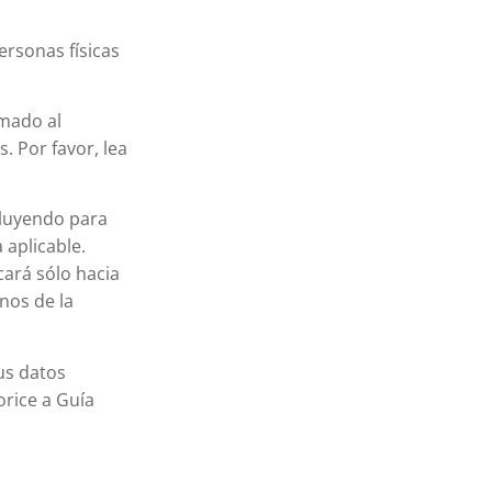
ersonas físicas
rmado al
. Por favor, lea
cluyendo para
 aplicable.
cará sólo hacia
nos de la
us datos
orice a Guía