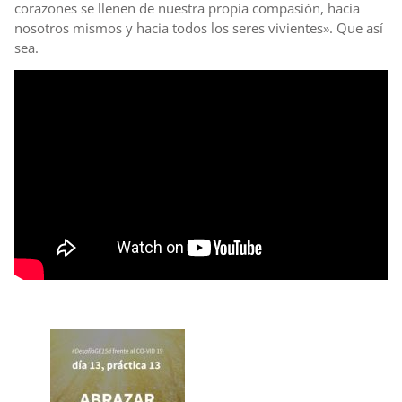
corazones se llenen de nuestra propia compasión, hacia
nosotros mismos y hacia todos los seres vivientes». Que así
sea.