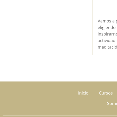
despertar
Es un esp
meditació
Iremos re
Vamos a practicar todos los viernes,
enseñanz
eligiendo cuentos y leyendas para
MILAGROS
inspirarnos. Culminaremos la
entrenam
actividad con una práctica de
nuestro 
meditación grupal.
salir del
amor.
Inicio
Cursos
Som