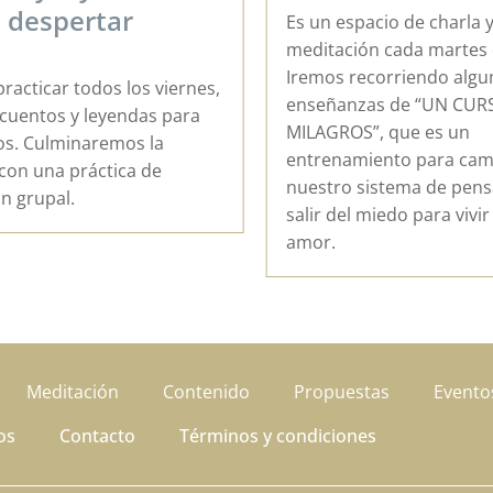
charlar del viaje interio
acio de charla y
experiencias y aprendiza
n cada martes del año.
dudas y nutrir el Alma.
corriendo algunas de las
as de “UN CURSO DE
”, que es un
iento para cambiar
sistema de pensamiento y
 miedo para vivir desde el
Meditación
Contenido
Propuestas
Evento
os
Contacto
Términos y condiciones