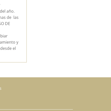
r, compartir
jes, aclarar
s