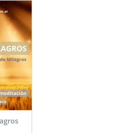
 alma
sco
er domingo
espiritual,