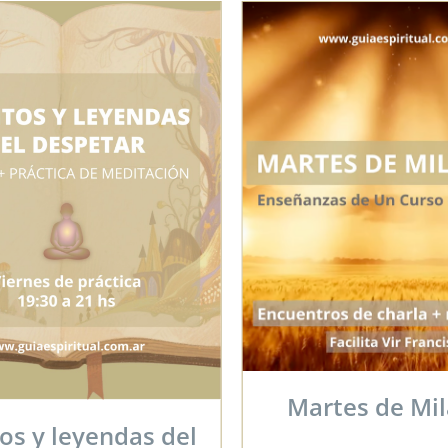
Charlas del
Vir Franci
tes de Milagros
Nos reunimos cada terc
para: formar comunidad 