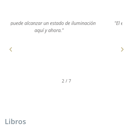
"El ego no es más que esto: la identificación con
la forma, es decir, con las formas de
pensamiento principalmente."
2
/
7
Libros