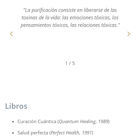
"Cuando incorporamos a la sombra ésta sana.
Cuando sana, se convierte en amor."
2
/
5
Libros
Curación Cuántica (
Quantum Healing, 1989
)
Salud perfecta (
Perfect Health, 1991
)