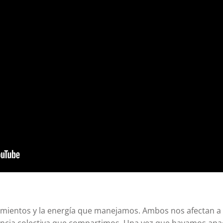
ientos y la energía que manejamos. Ambos nos afectan a 
encia colectiva que compartimos. Una vez que hayamos ap