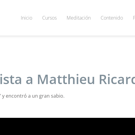
Inicio
Cursos
Meditación
Contenido
ista a Matthieu Ricar
" y encontró a un gran sabio.