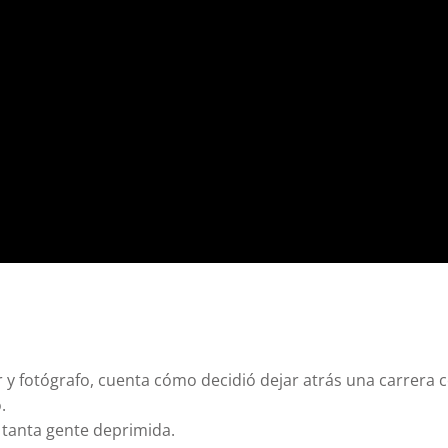
r y fotógrafo, cuenta cómo decidió dejar atrás una carrera
.
 tanta gente deprimida.