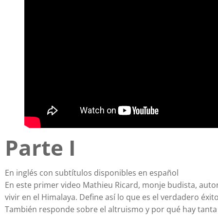
Parte I
En inglés con subtítulos disponibles en español
En este primer video Mathieu Ricard, monje budista, auto
vivir en el Himalaya. Define así lo que es el verdadero éxito
También responde sobre el altruismo y por qué hay tanta