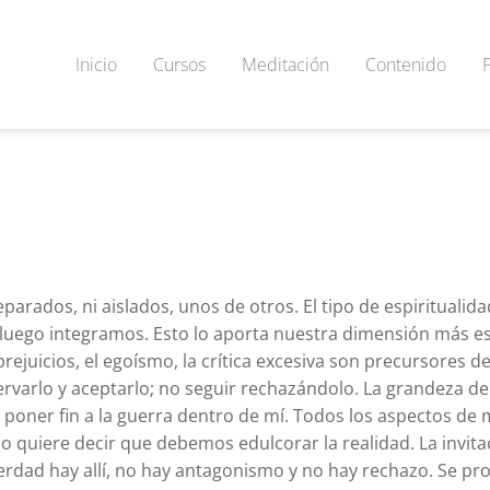
Inicio
Cursos
Meditación
Contenido
arados, ni aislados, unos de otros. El tipo de espiritual
uego integramos. Esto lo aporta nuestra dimensión más ese
rejuicios, el egoísmo, la crítica excesiva son precursores d
rvarlo y aceptarlo; no seguir rechazándolo. La grandeza d
 poner fin a la guerra dentro de mí. Todos los aspectos de 
no quiere decir que debemos edulcorar la realidad. La invita
erdad hay allí, no hay antagonismo y no hay rechazo. Se p