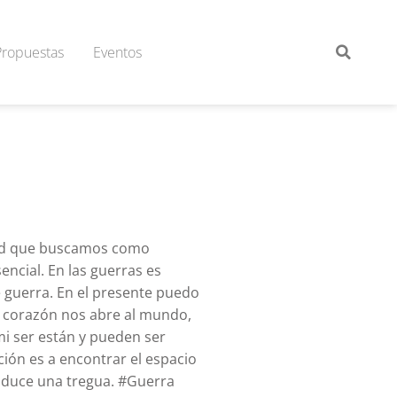
Propuestas
Eventos
idad que buscamos como
ncial. En las guerras es
e guerra. En el presente puedo
e corazón nos abre al mundo,
mi ser están y pueden ser
ción es a encontrar el espacio
roduce una tregua. #Guerra