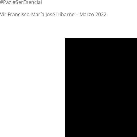
#Paz #SerEsencial
Vir Francisco-María José Iribarne – Marzo 2022