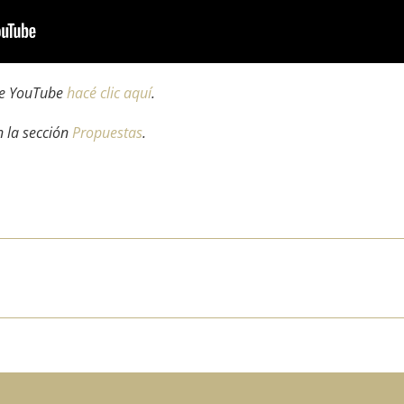
 de YouTube
hacé clic aquí
.
n la sección
Propuestas
.