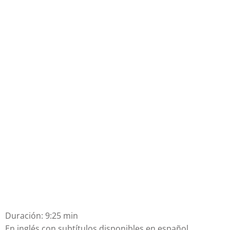
Duración: 9:25 min
En inglés con subtítulos disponibles en español