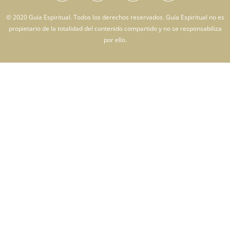
© 2020 Guía Espiritual. Todos los derechos reservados. Guía Espiritual no es
propietario de la totalidad del contenido compartido y no se responsabiliza
por ello.