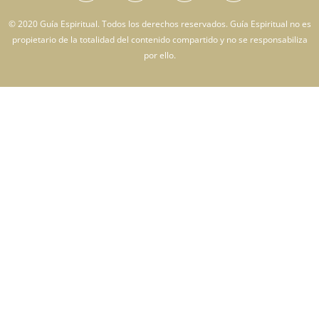
© 2020 Guía Espiritual. Todos los derechos reservados. Guía Espiritual no es
propietario de la totalidad del contenido compartido y no se responsabiliza
por ello.