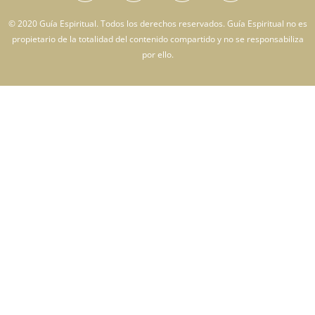
© 2020 Guía Espiritual. Todos los derechos reservados. Guía Espiritual no es
propietario de la totalidad del contenido compartido y no se responsabiliza
por ello.