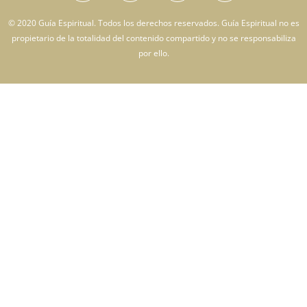
© 2020 Guía Espiritual. Todos los derechos reservados. Guía Espiritual no es
propietario de la totalidad del contenido compartido y no se responsabiliza
por ello.