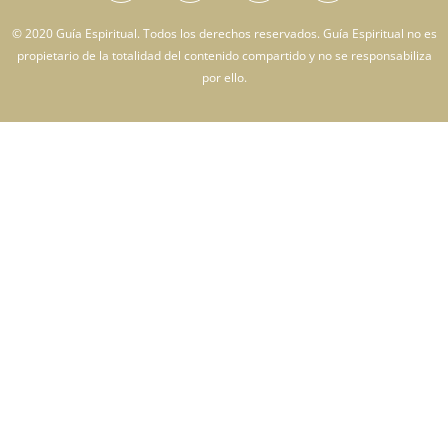
© 2020 Guía Espiritual. Todos los derechos reservados. Guía Espiritual no es
propietario de la totalidad del contenido compartido y no se responsabiliza
por ello.