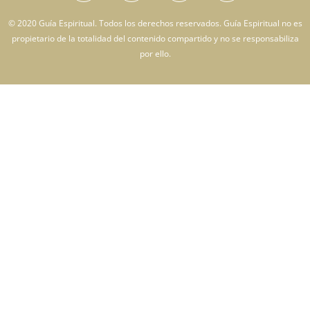
© 2020 Guía Espiritual. Todos los derechos reservados. Guía Espiritual no es
propietario de la totalidad del contenido compartido y no se responsabiliza
por ello.