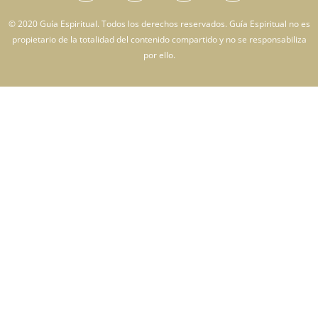
© 2020 Guía Espiritual. Todos los derechos reservados. Guía Espiritual no es
propietario de la totalidad del contenido compartido y no se responsabiliza
por ello.