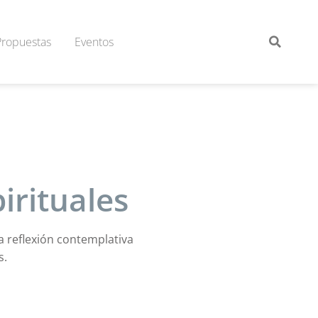
Propuestas
Eventos
irituales
a reflexión contemplativa
s.