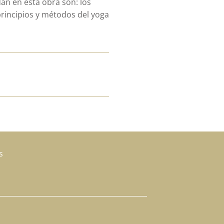
dan en esta obra son: los
principios y métodos del yoga
s