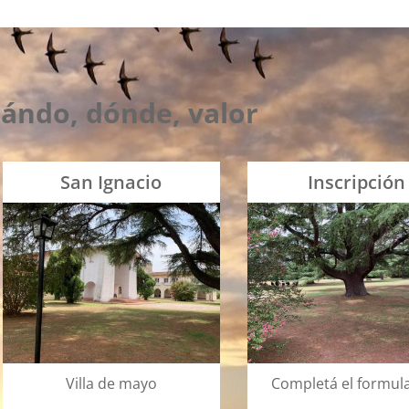
ándo, dónde, valor
San Ignacio
Inscripción
Villa de mayo
Completá el formula