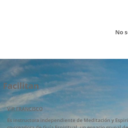
No s
Facilitan
VIR FRANCISCO
Es instructora independiente de Meditación y Espiri
co-creadora de Guía Espiritual, un espacio grupal d