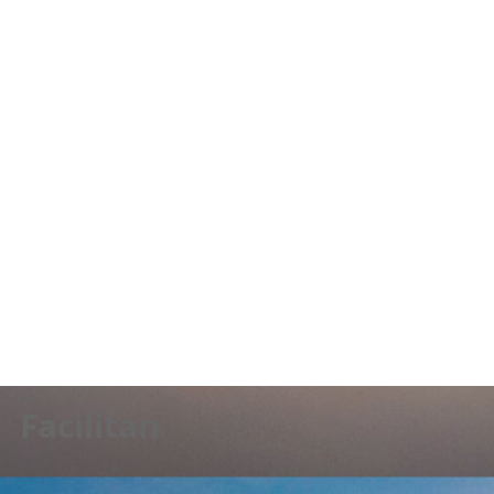
«Volví a sentir unas inmensas
ganas de vivir cuando
descubrí que el sentido de mi
vida era el que yo le quisiera
dar.»
Paulo Coelho
Facilitan