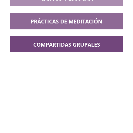
PRÁCTICAS DE MEDITACIÓN
COMPARTIDAS GRUPALES
No dejes apagar el
entusiasmo, virtud tan valiosa
como necesaria;
trabaja, aspira, tiende
siempre hacia la altura.