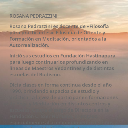
ROSANA PEDRAZZINI
Rosana Pedrazzini es docente de «Filosofía
para practicantes»: Filosofía de Oriente y
Formación en Meditación, orientados a la
Autorrealización.
Inició sus estudios en Fundación Hastinapura,
para luego continuarlos profundizando en
líneas de Maestros Vedantines y de distintas
escuelas del Budismo.
Dicta clases en forma continua desde el año
1990, brindando espacios de estudio y
práctica , a la vez de participar en formaciones
de Yoga y Meditación en distintos centros y
escuelas. Ocupa el cargo de Directora en la
Fundación CreSer Humano, orientada
especialmente al acompañamiento de niños y